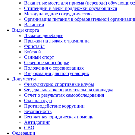
Вакантные места для приема (перевода) обучающихс
Стипендии и меры поддержки обучающихся
Международное сотрудничество
Организация питания в образовательной организаци
Вакансии
Виды спорта
Лыжное двоеборье
Прыжки на лыжах с трамплина
Фристайл
Бобслей
Санный спорт
Северное многоборье
Положения о соревнованиях
Информация для поступающих
Документы
Физкультурно-спортивные клубы
Федеральная экспериментальная площадка
Отчет о результатах самообследования
Охрана труда
Противодействие коррупции
Безопасность
Бесплатная юридическая помощь
Антидопинг
СВО
Федерации