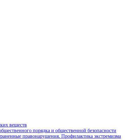
ских веществ
бщественного порядка и общественной безопасности
страненные правонарушения. Профилактика экстремизма