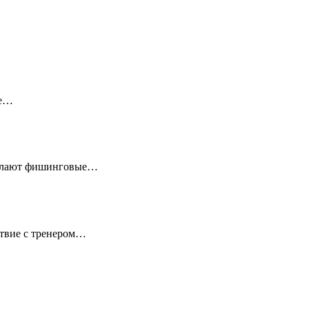
ые…
ссылают фишинговые…
ствие с тренером…