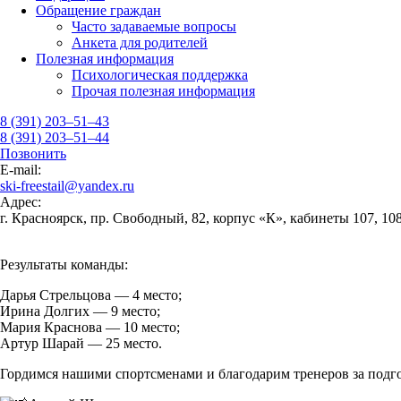
Обращение граждан
Часто задаваемые вопросы
Анкета для родителей
Полезная информация
Психологическая поддержка
Прочая полезная информация
8 (391) 203–51–43
8 (391) 203–51–44
Позвонить
E-mail:
ski-freestail@yandex.ru
Адрес:
г. Красноярск, пр. Свободный, 82, корпус «К», кабинеты 107, 108
Результаты команды:
Дарья Стрельцова — 4 место;
Ирина Долгих — 9 место;
Мария Краснова — 10 место;
Артур Шарай — 25 место.
Гордимся нашими спортсменами и благодарим тренеров за подг