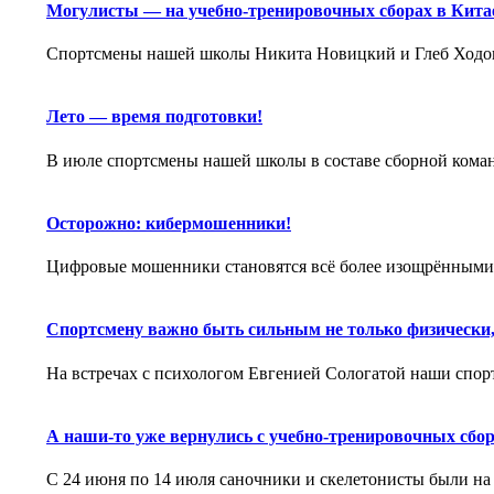
Могулисты — на учебно-тренировочных сборах в Кита
Спортсмены нашей школы Никита Новицкий и Глеб Ходов
Лето — время подготовки!
В июле спортсмены нашей школы в составе сборной кома
Осторожно: кибермошенники!
Цифровые мошенники становятся всё более изощрёнными:
Спортсмену важно быть сильным не только физически,
На встречах с психологом Евгенией Сологатой наши спо
А наши-то уже вернулись с учебно-тренировочных сбор
С 24 июня по 14 июля саночники и скелетонисты были н