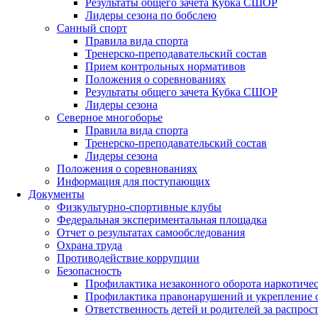
Результаты общего зачета Кубка СШОР
Лидеры сезона по бобслею
Санный спорт
Правила вида спорта
Тренерско-преподавательский состав
Прием контрольных нормативов
Положения о соревнованиях
Результаты общего зачета Кубка СШОР
Лидеры сезона
Северное многоборье
Правила вида спорта
Тренерско-преподавательский состав
Лидеры сезона
Положения о соревнованиях
Информация для поступающих
Документы
Физкультурно-спортивные клубы
Федеральная экспериментальная площадка
Отчет о результатах самообследования
Охрана труда
Противодействие коррупции
Безопасность
Профилактика незаконного оборота наркотиче
Профилактика правонарушений и укрепление о
Ответственность детей и родителей за распро