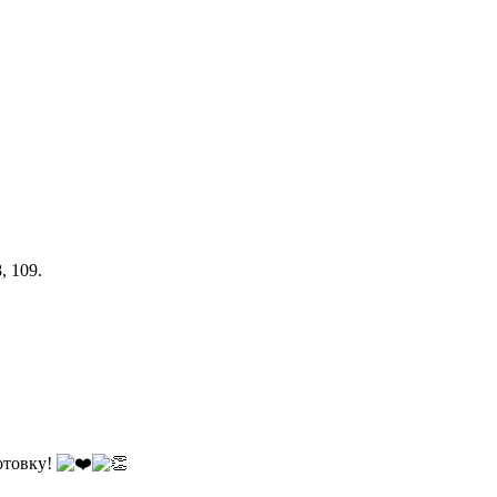
, 109.
отовку!