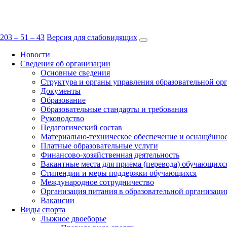
СШОР ПО ЗИМНИМ ВИДАМ СПОРТ
КРАЕВОЕ ГОСУДАРСТВЕННОЕ БЮДЖЕТНОЕ УЧРЕЖДЕНИЕ Д
203 – 51 – 43
Версия для слабовидящих
Новости
Сведения об организации
Основные сведения
Структура и органы управления образовательной ор
Документы
Образование
Образовательные стандарты и требования
Руководство
Педагогический состав
Материально-техническое обеспечение и оснащённост
Платные образовательные услуги
Финансово-хозяйственная деятельность
Вакантные места для приема (перевода) обучающихс
Стипендии и меры поддержки обучающихся
Международное сотрудничество
Организация питания в образовательной организаци
Вакансии
Виды спорта
Лыжное двоеборье