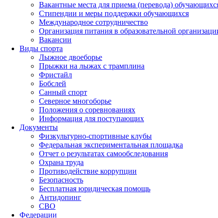
Вакантные места для приема (перевода) обучающихс
Стипендии и меры поддержки обучающихся
Международное сотрудничество
Организация питания в образовательной организаци
Вакансии
Виды спорта
Лыжное двоеборье
Прыжки на лыжах с трамплина
Фристайл
Бобслей
Санный спорт
Северное многоборье
Положения о соревнованиях
Информация для поступающих
Документы
Физкультурно-спортивные клубы
Федеральная экспериментальная площадка
Отчет о результатах самообследования
Охрана труда
Противодействие коррупции
Безопасность
Бесплатная юридическая помощь
Антидопинг
СВО
Федерации