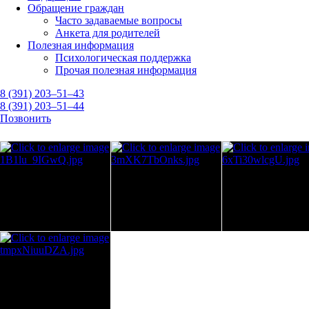
Обращение граждан
Часто задаваемые вопросы
Анкета для родителей
Полезная информация
Психологическая поддержка
Прочая полезная информация
8 (391) 203–51–43
8 (391) 203–51–44
Позвонить