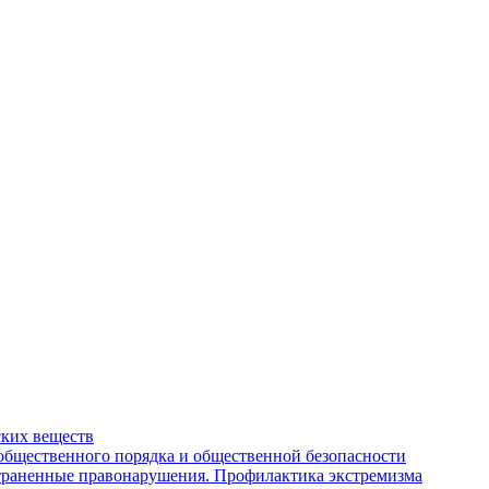
ских веществ
бщественного порядка и общественной безопасности
страненные правонарушения. Профилактика экстремизма