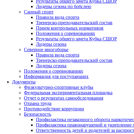
Результаты общего зачета Кубка СШОР
Лидеры сезона по бобслею
Санный спорт
Правила вида спорта
Тренерско-преподавательский состав
Прием контрольных нормативов
Положения о соревнованиях
Результаты общего зачета Кубка СШОР
Лидеры сезона
Северное многоборье
Правила вида спорта
Тренерско-преподавательский состав
Лидеры сезона
Положения о соревнованиях
Информация для поступающих
Документы
Физкультурно-спортивные клубы
Федеральная экспериментальная площадка
Отчет о результатах самообследования
Охрана труда
Противодействие коррупции
Безопасность
Профилактика незаконного оборота наркотиче
Профилактика правонарушений и укрепление о
Ответственность детей и родителей за распро